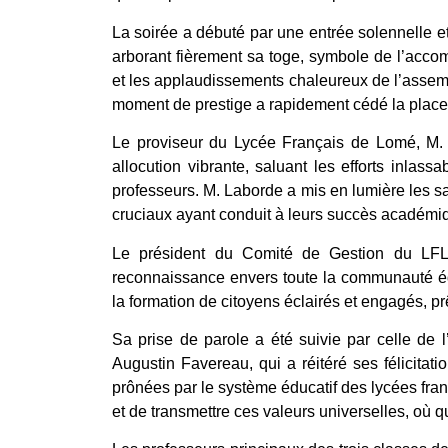
La soirée a débuté par une entrée solennelle 
arborant fièrement sa toge, symbole de l’acco
et les applaudissements chaleureux de l’asse
moment de prestige a rapidement cédé la place a
Le proviseur du Lycée Français de Lomé, M. 
allocution vibrante, saluant les efforts inlass
professeurs. M. Laborde a mis en lumière les sa
cruciaux ayant conduit à leurs succès académi
Le président du Comité de Gestion du LFL,
reconnaissance envers toute la communauté édu
la formation de citoyens éclairés et engagés, pr
Sa prise de parole a été suivie par celle d
Augustin Favereau, qui a réitéré ses félicitati
prônées par le système éducatif des lycées fran
et de transmettre ces valeurs universelles, où qu