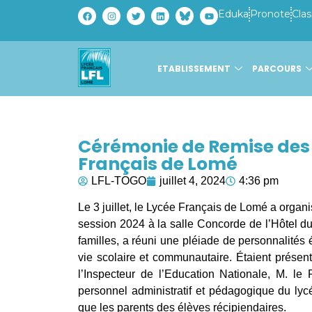
Eduka
Pronote
Clas
ETABLISSEMENT
PARCOURS
Cérémonie de Remise des
Français de Lomé
LFL-TOGO
juillet 4, 2024
4:36 pm
Le 3 juillet, le Lycée Français de Lomé a orga
session 2024 à la salle Concorde de l’Hôtel du 
familles, a réuni une pléiade de personnalités
vie scolaire et communautaire. Étaient prés
l’Inspecteur de l’Education Nationale, M. l
personnel administratif et pédagogique du lyc
que les parents des élèves récipiendaires.