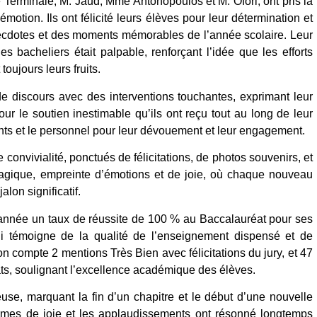
 Terminale, M. Jaud, Mme Antonopoulos et M. Ofori, ont pris la
émotion. Ils ont félicité leurs élèves pour leur détermination et
anecdotes et des moments mémorables de l’année scolaire. Leur
s bacheliers était palpable, renforçant l’idée que les efforts
oujours leurs fruits.
de discours avec des interventions touchantes, exprimant leur
r le soutien inestimable qu’ils ont reçu tout au long de leur
ants et le personnel pour leur dévouement et leur engagement.
convivialité, ponctués de félicitations, de photos souvenirs, et
agique, empreinte d’émotions et de joie, où chaque nouveau
alon significatif.
 année un taux de réussite de 100 % au Baccalauréat pour ses
ui témoigne de la qualité de l’enseignement dispensé et de
n compte 2 mentions Très Bien avec félicitations du jury, et 47
ts, soulignant l’excellence académique des élèves.
use, marquant la fin d’un chapitre et le début d’une nouvelle
larmes de joie et les applaudissements ont résonné longtemps