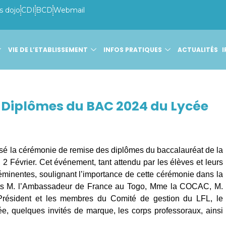
s dojo
CDI
BCD
Webmail
VIE DE L’ETABLISSEMENT
INFOS PRATIQUES
ACTUALITÉS
I
 Diplômes du BAC 2024 du Lycée
nisé la cérémonie de remise des diplômes du baccalauréat de la
2 Février. Cet événement, tant attendu par les élèves et leurs
 éminentes, soulignant l’importance de cette cérémonie dans la
ents M. l’Ambassadeur de France au Togo, Mme la COCAC, M.
e Président et les membres du Comité de gestion du LFL, le
ée, quelques invités de marque, les corps professoraux, ainsi