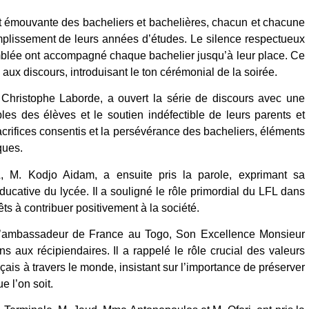
et émouvante des bacheliers et bachelières, chacun et chacune
mplissement de leurs années d’études. Le silence respectueux
mblée ont accompagné chaque bachelier jusqu’à leur place. Ce
ux discours, introduisant le ton cérémonial de la soirée.
Christophe Laborde, a ouvert la série de discours avec une
ables des élèves et le soutien indéfectible de leurs parents et
crifices consentis et la persévérance des bacheliers, éléments
ques.
 M. Kodjo Aidam, a ensuite pris la parole, exprimant sa
cative du lycée. Il a souligné le rôle primordial du LFL dans
êts à contribuer positivement à la société.
e l’ambassadeur de France au Togo, Son Excellence Monsieur
ons aux récipiendaires. Il a rappelé le rôle crucial des valeurs
çais à travers le monde, insistant sur l’importance de préserver
e l’on soit.