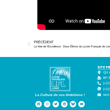
PRÉCÉDENT
SITE P
Qrt 
BP 3
(+22
(+22
La Culture de vos Ambitions !
secr