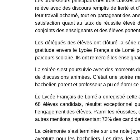
Les professeurs principaux des trois classes de
relève avec des discours remplis de fierté et d’
leur travail acharné, tout en partageant des 
satisfaction quant au taux de réussite élevé de
conjoints des enseignants et des élèves portent t
Les délégués des élèves ont clôturé la série 
gratitude envers le Lycée Français de Lomé pou
parcours scolaire. Ils ont remercié les enseign
La soirée s’est poursuivie avec des moments de 
de discussions animées. C’était une soirée m
bachelier, parent et professeur a pu célébrer ce j
Le Lycée Français de Lomé a enregistré cette
68 élèves candidats, résultat exceptionnel q
l’engagement des élèves. Parmi les réussites, o
autres mentions, représentant 72% des candida
La cérémonie s’est terminée sur une note joye
aventure pour les bacheliers. Les rires, les 