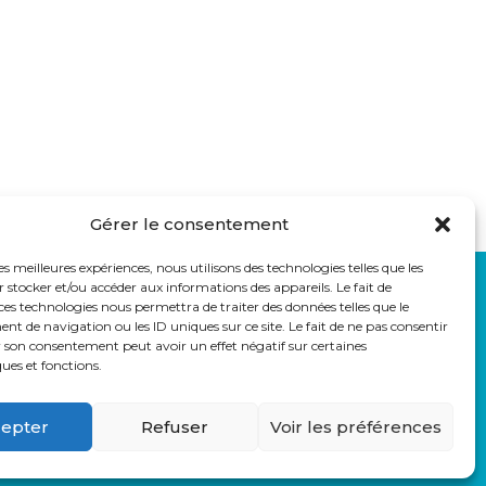
Gérer le consentement
les meilleures expériences, nous utilisons des technologies telles que les
 stocker et/ou accéder aux informations des appareils. Le fait de
LIENS UTILES
ces technologies nous permettra de traiter des données telles que le
auss
Eduka
 de navigation ou les ID uniques sur ce site. Le fait de ne pas consentir
r son consentement peut avoir un effet négatif sur certaines
Pronote
ques et fonctions.
Webmail
Parcoursup
epter
Refuser
Voir les préférences