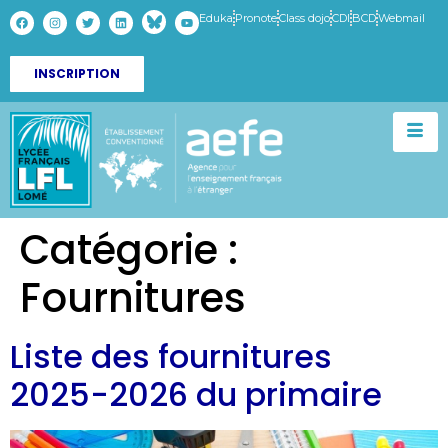
Eduka
Pronote
Class dojo
CDI
BCD
Webmail
INSCRIPTION
Catégorie :
Fournitures
Liste des fournitures
2025-2026 du primaire