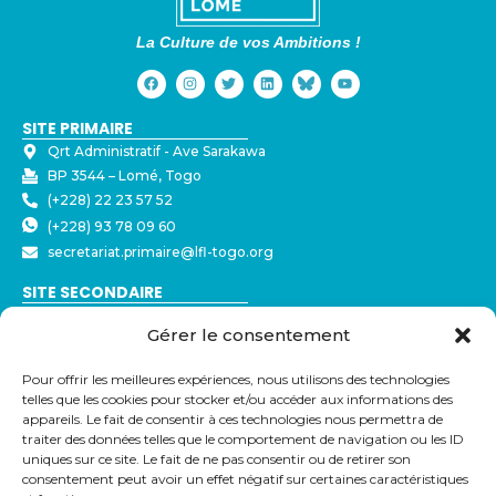
La Culture de vos Ambitions !
SITE PRIMAIRE
Qrt Administratif - ⁠Ave Sarakawa
BP 3544 – Lomé, Togo
(+228) 22 23 57 52
(+228) 93 78 09 60
secretariat.primaire@lfl-togo.org
SITE SECONDAIRE
Nyékonakpoè - ⁠Ave Joseph Strauss
Gérer le consentement
BP 3544 – Lomé, Togo
(+228) 22 23 57 50
Pour offrir les meilleures expériences, nous utilisons des technologies
(+228) 79 32 72 43
telles que les cookies pour stocker et/ou accéder aux informations des
secretariat@lfl-togo.org
appareils. Le fait de consentir à ces technologies nous permettra de
traiter des données telles que le comportement de navigation ou les ID
LIENS UTILES
uniques sur ce site. Le fait de ne pas consentir ou de retirer son
consentement peut avoir un effet négatif sur certaines caractéristiques
Eduka