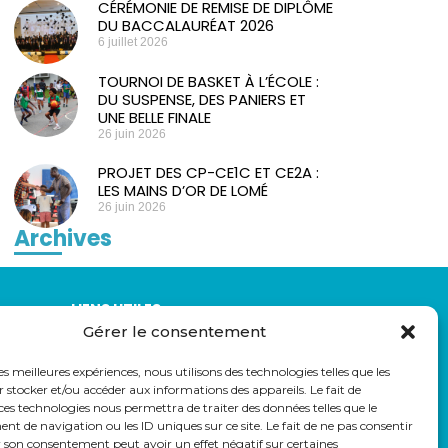
CÉRÉMONIE DE REMISE DE DIPLÔME
DU BACCALAURÉAT 2026
6 juillet 2026
TOURNOI DE BASKET À L’ÉCOLE :
DU SUSPENSE, DES PANIERS ET
UNE BELLE FINALE
26 juin 2026
PROJET DES CP-CE1C ET CE2A :
LES MAINS D’OR DE LOMÉ
26 juin 2026
Archives
LIENS UTILES
Gérer le consentement
auss
Eduka
Pronote
les meilleures expériences, nous utilisons des technologies telles que les
Webmail
 stocker et/ou accéder aux informations des appareils. Le fait de
Parcoursup
ces technologies nous permettra de traiter des données telles que le
 de navigation ou les ID uniques sur ce site. Le fait de ne pas consentir
r son consentement peut avoir un effet négatif sur certaines