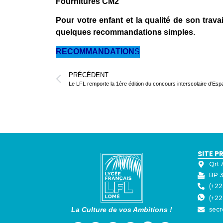
Fournitures CM2
Pour votre enfant et la qualité de son travai
quelques recommandations simples
.
RECOMMANDATION
S
PRÉCÉDENT
Le LFL remporte la 1ère édition du concours interscolaire d’Esp
SITE P
Qrt 
BP 3
(+22
(+22
La Culture de vos Ambitions !
secr