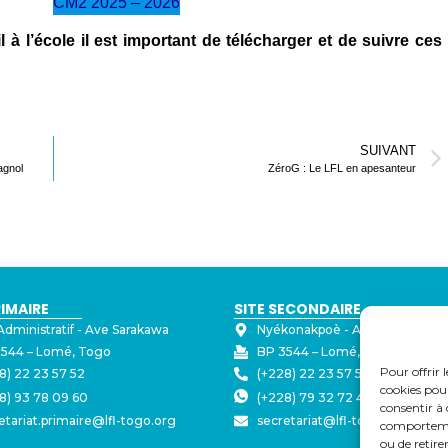
CM2 2025 – 2026
l à l’école il est important de télécharger et de suivre ces
SUIVANT
agnol
ZéroG : Le LFL en apesanteur
RIMAIRE
SITE SECONDAIRE
Administratif - ⁠Ave Sarakawa
Nyékonakpoè - ⁠Ave Joseph Str
544 – Lomé, Togo
BP 3544 – Lomé, Togo
Pour offrir 
8) 22 23 57 52
(+228) 22 23 57 50
cookies pour
8) 93 78 09 60
(+228) 79 32 72 43
consentir à 
etariat.primaire@lfl-togo.org
secretariat@lfl-togo.org
comportement
ou de retire