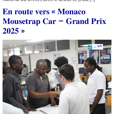
𝐄𝐧 𝐫𝐨𝐮𝐭𝐞 𝐯𝐞𝐫𝐬 « 𝐌𝐨𝐧𝐚𝐜𝐨
𝐌𝐨𝐮𝐬𝐞𝐭𝐫𝐚𝐩 𝐂𝐚𝐫 – 𝐆𝐫𝐚𝐧𝐝 𝐏𝐫𝐢𝐱
𝟐𝟎𝟐𝟓 »