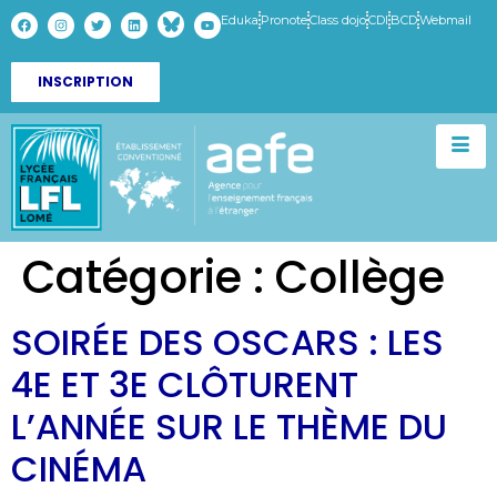
Eduka
Pronote
Class dojo
CDI
BCD
Webmail
INSCRIPTION
Catégorie :
Collège
SOIRÉE DES OSCARS : LES
4E ET 3E CLÔTURENT
L’ANNÉE SUR LE THÈME DU
CINÉMA