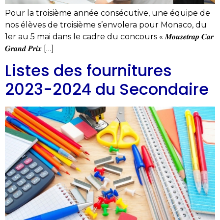
Pour la troisième année consécutive, une équipe de
nos élèves de troisième s’envolera pour Monaco, du
1er au 5 mai dans le cadre du concours « 𝑴𝒐𝒖𝒔𝒆𝒕𝒓𝒂𝒑 𝑪𝒂𝒓
𝑮𝒓𝒂𝒏𝒅 𝑷𝒓𝒊𝒙 […]
Listes des fournitures
2023-2024 du Secondaire