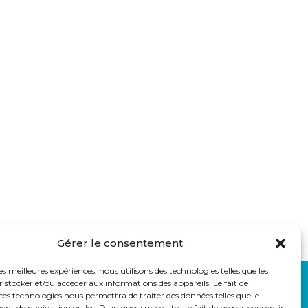
Gérer le consentement
les meilleures expériences, nous utilisons des technologies telles que les
 stocker et/ou accéder aux informations des appareils. Le fait de
LIENS UTILES
ces technologies nous permettra de traiter des données telles que le
auss
Eduka
 de navigation ou les ID uniques sur ce site. Le fait de ne pas consentir