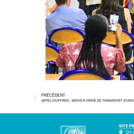
PRÉCÉDENT
SITE P
Qrt 