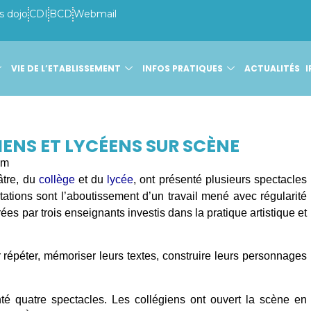
s dojo
CDI
BCD
Webmail
VIE DE L’ETABLISSEMENT
INFOS PRATIQUES
ACTUALITÉS
I
IENS ET LYCÉENS SUR SCÈNE
pm
âtre, du
collège
et du
lycée
, ont présenté plusieurs spectacles
tations sont l’aboutissement d’un travail mené avec régularité
ées par trois enseignants investis dans la pratique artistique et
répéter, mémoriser leurs textes, construire leurs personnages
enté quatre spectacles. Les collégiens ont ouvert la scène en