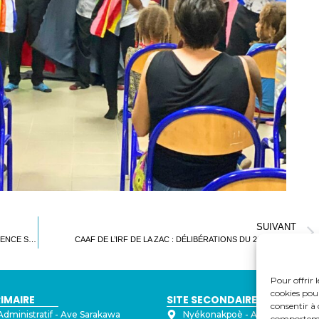
SUIVANT
APPEL D’OFFRES : SERVICE PRIVE DE TRANSPORT D’URGENCE SECURISE
CAAF DE L’IRF DE LA ZAC : DÉLIBÉRATIONS DU 26 MAI 2026
Pour offrir 
cookies pour
RIMAIRE
SITE SECONDAIRE
consentir à 
Administratif - ⁠Ave Sarakawa
Nyékonakpoè - ⁠Ave Joseph Str
comportement