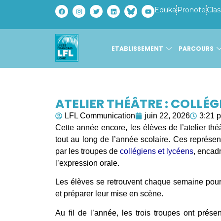
Eduka
Pronote
Clas
ETABLISSEMENT
PARCOURS
ATELIER THÉÂTRE : COLLÉG
LFL Communication
juin 22, 2026
3:21 
Cette année encore, les élèves de l’atelier thé
tout au long de l’année scolaire. Ces représen
par les troupes de
collégiens et lycéens
, encadr
l’expression orale.
Les élèves se retrouvent chaque semaine pour 
et préparer leur mise en scène.
Au fil de l’année, les trois troupes ont prés