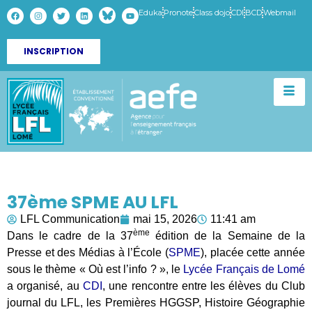
Eduka
Pronote
Class dojo
CDI
BCD
Webmail
INSCRIPTION
37ème SPME AU LFL
LFL Communication
mai 15, 2026
11:41 am
ème
Dans le cadre de la 37
édition de la Semaine de la
Presse et des Médias à l’École (
SPME
), placée cette année
sous le thème « Où est l’info ? », le
Lycée Français de Lomé
a organisé, au
CDI
, une rencontre entre les élèves du Club
journal du LFL, les Premières HGGSP, Histoire Géographie