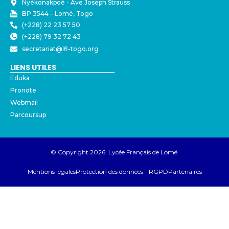
Nyékonakpoè - ⁠Ave Joseph Strauss
BP 3544 – Lomé, Togo
(+228) 22 23 57 50
(+228) 79 32 72 43
secretariat@lfl-togo.org
LIENS UTILES
Eduka
Pronote
Webmail
Parcoursup
© Copyright 2026 Lycée Français de Lomé
Mentions légales
Protection des données - RGPD
Partenaires