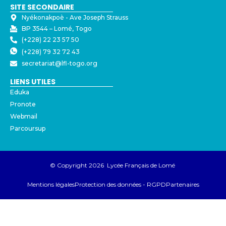
SITE SECONDAIRE
Nyékonakpoè - ⁠Ave Joseph Strauss
BP 3544 – Lomé, Togo
(+228) 22 23 57 50
(+228) 79 32 72 43
secretariat@lfl-togo.org
LIENS UTILES
Eduka
Pronote
Webmail
Parcoursup
© Copyright 2026 Lycée Français de Lomé
Mentions légales
Protection des données - RGPD
Partenaires