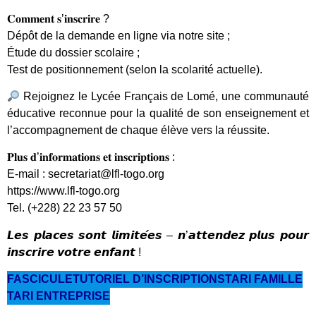
𝐂𝐨𝐦𝐦𝐞𝐧𝐭 𝐬’𝐢𝐧𝐬𝐜𝐫𝐢𝐫𝐞 ?
Dépôt de la demande en ligne via notre site ;
Étude du dossier scolaire ;
Test de positionnement (selon la scolarité actuelle).
Rejoignez le Lycée Français de Lomé, une communauté
éducative reconnue pour la qualité de son enseignement et
l’accompagnement de chaque élève vers la réussite.
𝐏𝐥𝐮𝐬 𝐝’𝐢𝐧𝐟𝐨𝐫𝐦𝐚𝐭𝐢𝐨𝐧𝐬 𝐞𝐭 𝐢𝐧𝐬𝐜𝐫𝐢𝐩𝐭𝐢𝐨𝐧𝐬 :
E-mail : secretariat@lfl-togo.org
https://www.lfl-togo.org
Tel. (+228) 22 23 57 50
𝙇𝙚𝙨 𝙥𝙡𝙖𝙘𝙚𝙨 𝙨𝙤𝙣𝙩 𝙡𝙞𝙢𝙞𝙩𝙚́𝙚𝙨 – 𝙣’𝙖𝙩𝙩𝙚𝙣𝙙𝙚𝙯 𝙥𝙡𝙪𝙨 𝙥𝙤𝙪𝙧
𝙞𝙣𝙨𝙘𝙧𝙞𝙧𝙚 𝙫𝙤𝙩𝙧𝙚 𝙚𝙣𝙛𝙖𝙣𝙩 !
FASCICULE
TUTORIEL D’INSCRIPTIONS
TARI FAMILLE
TARI ENTREPRISE