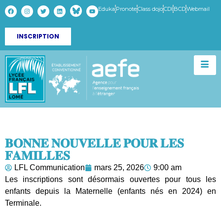
Eduka
Pronote
Class dojo
CDI
BCD
Webmail
INSCRIPTION
𝐁𝐎𝐍𝐍𝐄 𝐍𝐎𝐔𝐕𝐄𝐋𝐋𝐄 𝐏𝐎𝐔𝐑 𝐋𝐄𝐒
𝐅𝐀𝐌𝐈𝐋𝐋𝐄𝐒
LFL Communication
mars 25, 2026
9:00 am
Les inscriptions sont désormais ouvertes pour tous les
enfants depuis la Maternelle (enfants nés en 2024) en
Terminale.