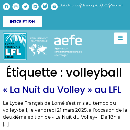
Eduka
Pronote
Class dojo
CDI
BCD
Webmail
INSCRIPTION
Étiquette :
volleyball
« La Nuit du Volley » au LFL
Le Lycée Français de Lomé s’est mis au tempo du
volley-ball, le vendredi 21 mars 2025, à l’occasion de la
deuxième édition de « La Nuit du Volley« . De 18h à
[…]