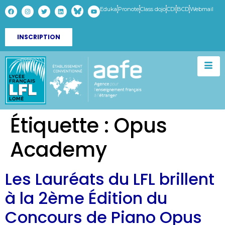
Eduka
Pronote
Class dojo
CDI
BCD
Webmail
INSCRIPTION
Étiquette :
Opus
Academy
Les Lauréats du LFL brillent
à la 2ème Édition du
Concours de Piano Opus