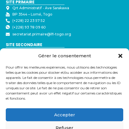
SITE PRIMAIRE
Qrt Administratif - ⁠Ave Sarakawa
BP 3544 – Lomé, Togo
(+228) 22 23 57 52
(+228) 93 78 09 60
secretariat.primaire@lfl-togo.org
SITE SECONDAIRE
Nyékonakpoè - ⁠Ave Joseph Strauss
Gérer le consentement
BP 3544 – Lomé, Togo
(+228) 22 23 57 50
Pour offrir les meilleures expériences, nous utilisons des technologies
(+228) 79 32 72 43
telles que les cookies pour stocker et/ou accéder aux informations des
secretariat@lfl-togo.org
appareils. Le fait de consentir à ces technologies nous permettra de
traiter des données telles que le comportement de navigation ou les ID
LIENS UTILES
uniques sur ce site. Le fait de ne pas consentir ou de retirer son
Eduka
consentement peut avoir un effet négatif sur certaines caractéristiques
et fonctions.
Pronote
Webmail
Parcoursup
Accepter
Refuser