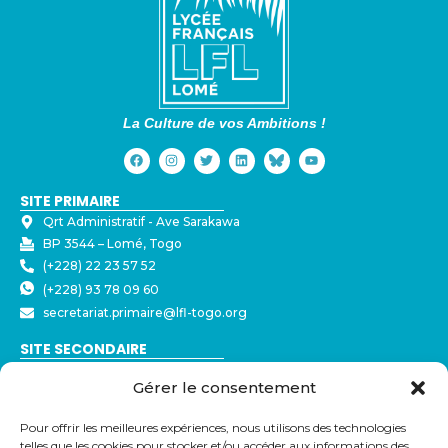
La Culture de vos Ambitions !
SITE PRIMAIRE
Qrt Administratif - ⁠Ave Sarakawa
BP 3544 – Lomé, Togo
(+228) 22 23 57 52
(+228) 93 78 09 60
secretariat.primaire@lfl-togo.org
SITE SECONDAIRE
Nyékonakpoè - ⁠Ave Joseph Strauss
Gérer le consentement
BP 3544 – Lomé, Togo
(+228) 22 23 57 50
Pour offrir les meilleures expériences, nous utilisons des technologies
(+228) 79 32 72 43
telles que les cookies pour stocker et/ou accéder aux informations des