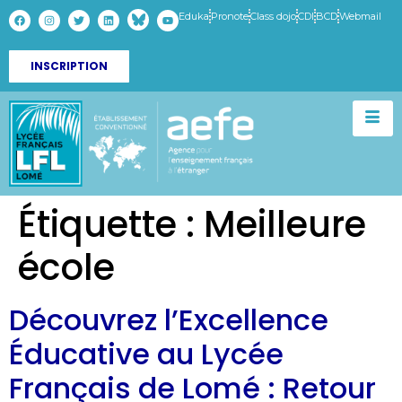
Eduka
Pronote
Class dojo
CDI
BCD
Webmail
INSCRIPTION
Étiquette :
Meilleure
école
Découvrez l’Excellence
Éducative au Lycée
Français de Lomé : Retour