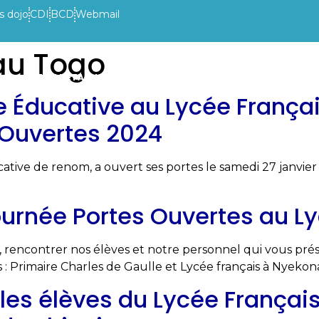
s dojo
CDI
BCD
Webmail
au Togo
VIE DE L’ETABLISSEMENT
INFOS PRATIQUES
ACTUAL
e Éducative au Lycée França
 Ouvertes 2024
cative de renom, a ouvert ses portes le samedi 27 janvie
Journée Portes Ouvertes au L
 rencontrer nos élèves et notre personnel qui vous prés
s : Primaire Charles de Gaulle et Lycée français à Nyeko
les élèves du Lycée Françai