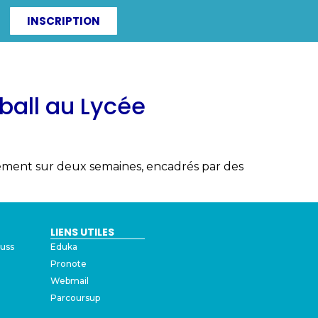
INSCRIPTION
ITÉS
IRF-ZAC
ball au Lycée
ement sur deux semaines, encadrés par des
LIENS UTILES
auss
Eduka
Pronote
Webmail
Parcoursup