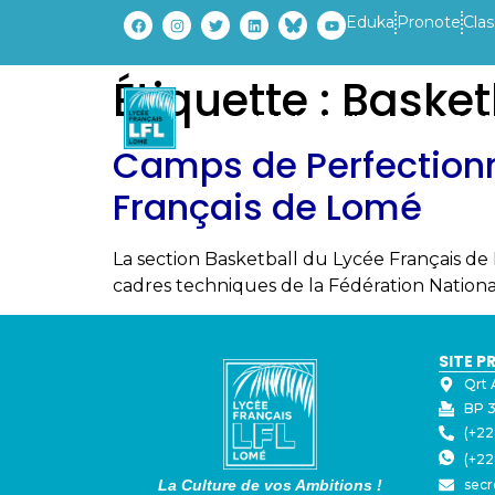
Eduka
Pronote
Clas
Étiquette :
Basket
ETABLISSEMENT
PARCOURS
Camps de Perfectionn
Français de Lomé
La section Basketball du Lycée Français 
cadres techniques de la Fédération Nationa
SITE P
Qrt 
BP 3
(+22
(+22
La Culture de vos Ambitions !
secr