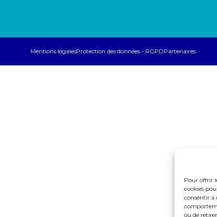
Mentions légales
Protection des données - RGPD
Partenaires
Pour offrir 
cookies pour
consentir à 
comportement
ou de retire