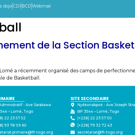
s dojo
CDI
BCD
Webmail
ball
VIE DE L’ETABLISSEMENT
INFOS PRATIQUES
ACTUAL
ement de la Section Basket
de Lomé a récemment organisé des camps de perfectionn
le de Basketball.
RIMAIRE
SITE SECONDAIRE
Administratif - ⁠Ave Sarakawa
Nyékonakpoè - ⁠Ave Joseph Str
544 – Lomé, Togo
BP 3544 – Lomé, Togo
8) 22 23 57 52
(+228) 22 23 57 50
8) 93 78 09 60
(+228) 79 32 72 43
etariat.primaire@lfl-togo.org
secretariat@lfl-togo.org