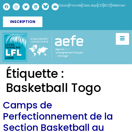
Eduka
Pronote
Class dojo
CDI
BCD
Webmail
INSCRIPTION
Étiquette :
Basketball Togo
Camps de
Perfectionnement de la
Section Basketball au