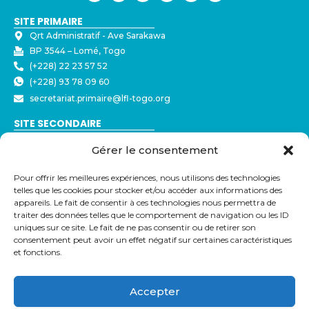
SITE PRIMAIRE
Qrt Administratif - ⁠Ave Sarakawa
BP 3544 – Lomé, Togo
(+228) 22 23 57 52
(+228) 93 78 09 60
secretariat.primaire@lfl-togo.org
SITE SECONDAIRE
Nyékonakpoè - ⁠Ave Joseph Strauss
Gérer le consentement
BP 3544 – Lomé, Togo
(+228) 22 23 57 50
Pour offrir les meilleures expériences, nous utilisons des technologies
(+228) 79 32 72 43
telles que les cookies pour stocker et/ou accéder aux informations des
secretariat@lfl-togo.org
appareils. Le fait de consentir à ces technologies nous permettra de
traiter des données telles que le comportement de navigation ou les ID
LIENS UTILES
uniques sur ce site. Le fait de ne pas consentir ou de retirer son
Eduka
consentement peut avoir un effet négatif sur certaines caractéristiques
et fonctions.
Pronote
Webmail
Parcoursup
Accepter