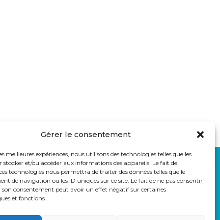
Gérer le consentement
les meilleures expériences, nous utilisons des technologies telles que les
 stocker et/ou accéder aux informations des appareils. Le fait de
LIENS UTILES
ces technologies nous permettra de traiter des données telles que le
auss
Eduka
 de navigation ou les ID uniques sur ce site. Le fait de ne pas consentir
r son consentement peut avoir un effet négatif sur certaines
Pronote
ques et fonctions.
Webmail
Parcoursup