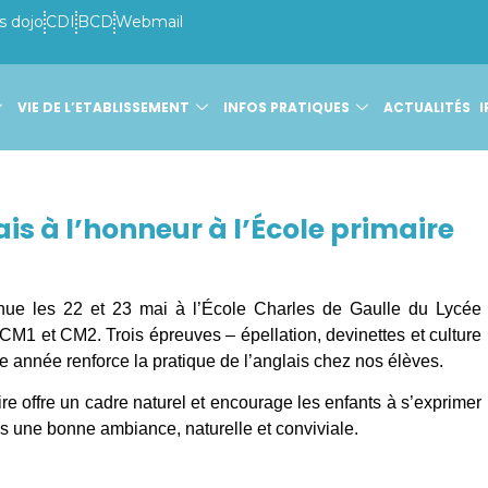
s dojo
CDI
BCD
Webmail
VIE DE L’ETABLISSEMENT
INFOS PRATIQUES
ACTUALITÉS
I
ais à l’honneur à l’École primaire
enue les 22 et 23 mai à l’École Charles de Gaulle du Lycée
M1 et CM2. Trois épreuves – épellation, devinettes et culture
 année renforce la pratique de l’anglais chez nos élèves.
re offre un cadre naturel et encourage les enfants à s’exprimer
ns une bonne ambiance, naturelle et conviviale.