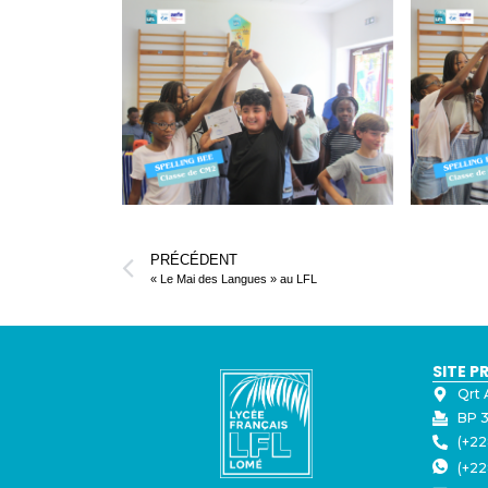
PRÉCÉDENT
« Le Mai des Langues » au LFL
SITE P
Qrt 
BP 3
(+22
(+22