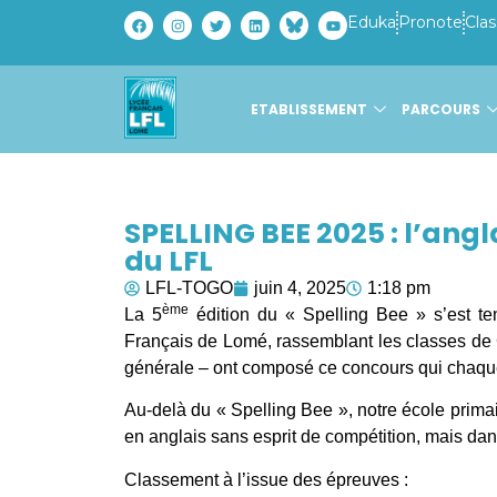
Eduka
Pronote
Clas
ETABLISSEMENT
PARCOURS
SPELLING BEE 2025 : l’angl
du LFL
LFL-TOGO
juin 4, 2025
1:18 pm
ème
La 5
édition du « Spelling Bee » s’est t
Français de Lomé, rassemblant les classes de C
générale – ont composé ce concours qui chaque
Au-delà du « Spelling Bee », notre école primai
en anglais sans esprit de compétition, mais da
Classement à l’issue des épreuves :