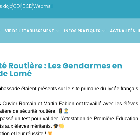
s dojo
CDI
BCD
Webmail
VIE DE L’ETABLISSEMENT
INFOS PRATIQUES
ACTUALITÉS
I
ité Routière : Les Gendarmes en
 de Lomé
ssade étaient présents sur le site primaire du lycée français
Cuvier Romain et Martin Fabien ont travaillé avec les élèves
ière de sécurité routière.
passé un test pour valider l’Attestation de Première Éducation
is aux élèves méritants.
tion et leur réussite !