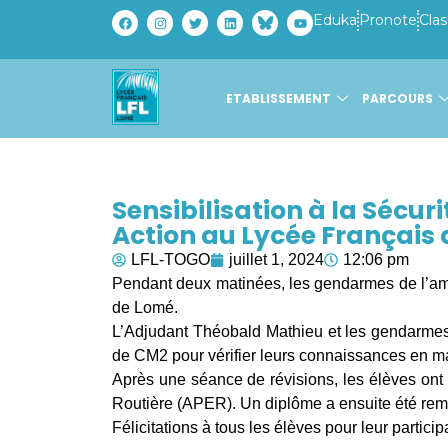
Eduka
Pronote
Clas
ETABLISSEMENT
PARCOURS
Sensibilisation à la Sécur
Action au Lycée Français
LFL-TOGO
juillet 1, 2024
12:06 pm
Pendant deux matinées, les gendarmes de l’amba
de Lomé.
L’Adjudant Théobald Mathieu et les gendarmes 
de CM2 pour vérifier leurs connaissances en mat
Après une séance de révisions, les élèves ont 
Routière (APER). Un diplôme a ensuite été rem
Félicitations à tous les élèves pour leur participa