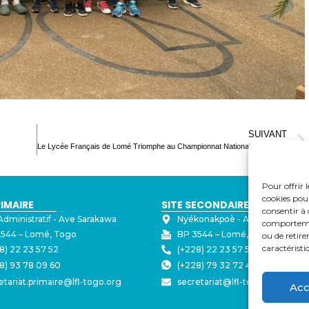
SUIVANT
Le Lycée Français de Lomé Triomphe au Championnat National de Basketball de la DISSUT
Pour offrir 
cookies pour
RIMAIRE
SITE SECONDAIRE
consentir à 
Administratif - ⁠Ave Sarakawa
Nyékonakpoè - ⁠Ave Joseph Str
comportement
544 – Lomé, Togo
BP 3544 – Lomé, Togo
ou de retire
caractéristi
8) 22 23 57 52
(+228) 22 23 57 50
8) 93 78 09 60
(+228) 79 32 72 43
etariat.primaire@lfl-togo.org
secretariat@lfl-togo.org
Acc