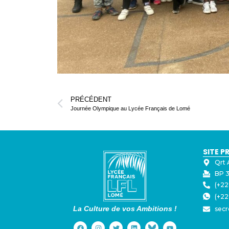
PRÉCÉDENT
Journée Olympique au Lycée Français de Lomé
SITE P
Qrt 
BP 3
(+22
(+22
La Culture de vos Ambitions !
secr