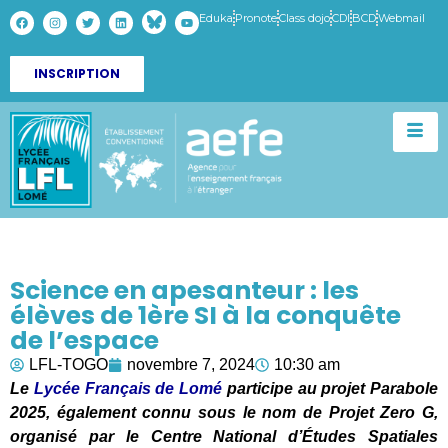
Eduka
Pronote
Class dojo
CDI
BCD
Webmail
INSCRIPTION
Science en apesanteur : les
élèves de 1ère SI à la conquête
de l’espace
LFL-TOGO
novembre 7, 2024
10:30 am
Le
Lycée Français de Lomé
participe au projet Parabole
2025, également connu sous le nom de Projet Zero G,
organisé par le Centre National d’Études Spatiales