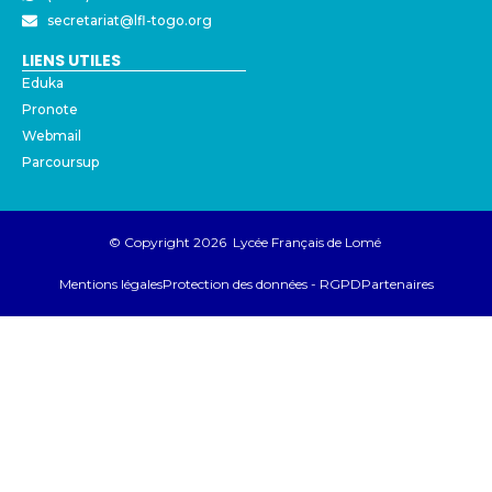
secretariat@lfl-togo.org
LIENS UTILES
Eduka
Pronote
Webmail
Parcoursup
© Copyright 2026 Lycée Français de Lomé
Mentions légales
Protection des données - RGPD
Partenaires