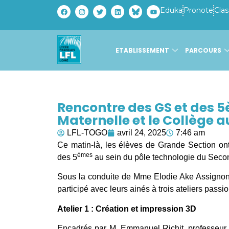
Eduka
Pronote
Clas
ETABLISSEMENT
PARCOURS
Rencontre des GS et des 5
Maternelle et le Collège a
LFL-TOGO
avril 24, 2025
7:46 am
Ce matin-là, les élèves de Grande Section on
èmes
des 5
au sein du pôle technologie du Secon
Sous la conduite de Mme Elodie Ake Assignon,
participé avec leurs ainés à trois ateliers passi
Atelier 1 : Création et impression 3D
Encadrés par M. Emmanuel Richit, professeur 