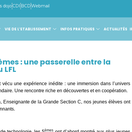
s dojo
CDI
BCD
Webmail
VIE DE L’ETABLISSEMENT
INFOS PRATIQUES
ACTUALITÉS
I
èmes : une passerelle entre la
u LFL
t vécu une expérience inédite : une immersion dans l’univers
daire. Une rencontre riche en découvertes et en coopération.
 Enseignante de la Grande Section C, nos jeunes élèves ont
onnants.
èmes
de technologie, les 5
ont d’abord montré aux plus jeunes