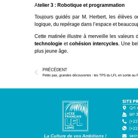
A
telier 3 : Robotique et programmation
Toujours guidés par M. Herbert, les élèves o
logique, du repérage dans l’espace et beaucou
Cette matinée illustre à merveille les valeur
technologie
et
cohésion intercycles
. Une be
plus jeune âge.
PRÉCÉDENT
SITE P
Qrt 
BP 3
(+22
(+22
La Culture de vos Ambitions !
secr