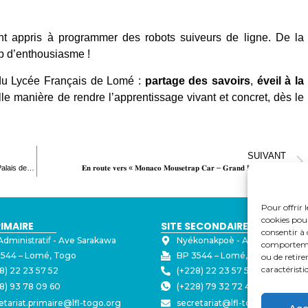
nt appris à programmer des robots suiveurs de ligne. De la
p d’enthousiasme !
s du Lycée Français de Lomé :
partage des savoirs
,
éveil à la
lle manière de rendre l’apprentissage vivant et concret, dès le
SUIVANT
Petits pas, grandes découvertes : les TPS du LFL en sortie au Palais de Lomé
𝐄𝐧 𝐫𝐨𝐮𝐭𝐞 𝐯𝐞𝐫𝐬 « 𝐌𝐨𝐧𝐚𝐜𝐨 𝐌𝐨𝐮𝐬𝐞𝐭𝐫𝐚𝐩 𝐂𝐚𝐫 – 𝐆𝐫𝐚𝐧𝐝 𝐏𝐫𝐢𝐱 𝟐𝟎𝟐𝟓 »
Pour offrir 
cookies pour
RIMAIRE
SITE SECONDAIRE
consentir à 
Administratif - ⁠Ave Sarakawa
Nyékonakpoè - ⁠Ave Joseph Str
comportement
544 – Lomé, Togo
BP 3544 – Lomé, Togo
ou de retire
caractéristi
8) 22 23 57 52
(+228) 22 23 57 50
8) 93 78 09 60
(+228) 79 32 72 43
etariat.primaire@lfl-togo.org
secretariat@lfl-togo.org