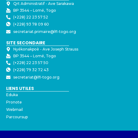
Qrt Administratif - ⁠Ave Sarakawa
BP 3544 – Lomé, Togo
(+228) 22 23 57 52
(+228) 93 78 09 60
secretariat.primaire@lfl-togo.org
SITE SECONDAIRE
Nyékonakpoè - ⁠Ave Joseph Strauss
BP 3544 – Lomé, Togo
(+228) 22 23 57 50
(+228) 79 32 72 43
secretariat@lfl-togo.org
LIENS UTILES
Eduka
Pronote
Webmail
Parcoursup