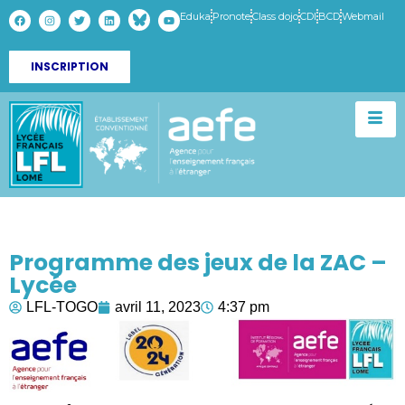
Eduka
Pronote
Class dojo
CDI
BCD
Webmail
INSCRIPTION
Programme des jeux de la ZAC –
Lycée
LFL-TOGO
avril 11, 2023
4:37 pm