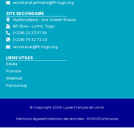
secretariat.primaire@lfl-togo.org
SITE SECONDAIRE
Nyékonakpoè - ⁠Ave Joseph Strauss
BP 3544 – Lomé, Togo
(+228) 22 23 57 50
(+228) 79 32 72 43
secretariat@lfl-togo.org
LIENS UTILES
Eduka
Pronote
Webmail
Parcoursup
© Copyright 2026 Lycée Français de Lomé
Mentions légales
Protection des données - RGPD
Partenaires