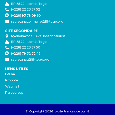
BP 3544 – Lomé, Togo
(+228) 22 23 57 52
(+228) 93 78 09 60
secretariat.primaire@lfl-togo.org
SITE SECONDAIRE
Nyékonakpoè - ⁠Ave Joseph Strauss
BP 3544 – Lomé, Togo
(+228) 22 23 57 50
(+228) 79 32 72 43
secretariat@lfl-togo.org
LIENS UTILES
Eduka
Pronote
Webmail
Parcoursup
© Copyright 2026 Lycée Français de Lomé