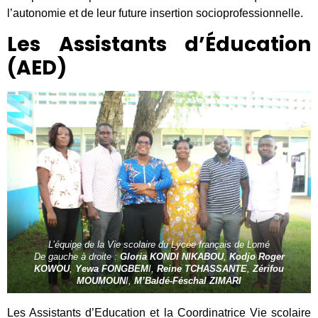
l’autonomie et de leur future insertion socioprofessionnelle.
Les Assistants d’Éducation
(AED)
L’équipe de la Vie scolaire du Lycée français de Lomé
De gauche à droite :
Gloria KONDI NIKABOU
,
Kodjo Roger
KOWOU
,
Yewa FONGBEM
I,
Reine TCHASSANTE
,
Zérifou
MOUMOUN
I,
M’Baldé-Féschal ZIMARI
Les Assistants d’Education et la Coordinatrice Vie scolaire