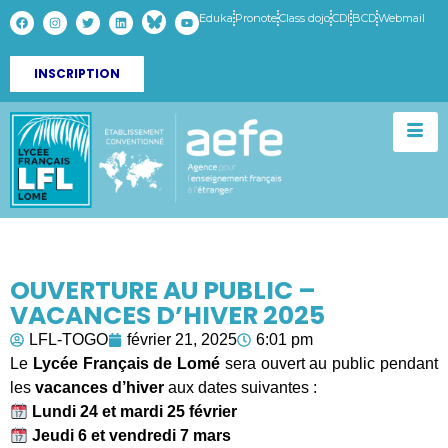
Eduka
Pronote
Class dojo
CDI
BCD
Webmail
INSCRIPTION
OUVERTURE AU PUBLIC –
VACANCES D’HIVER 2025
LFL-TOGO
février 21, 2025
6:01 pm
Le
Lycée Français de Lomé
sera ouvert au public pendant
les
vacances d’hiver
aux dates suivantes :
Lundi 24 et mardi 25 février
Jeudi 6 et vendredi 7 mars