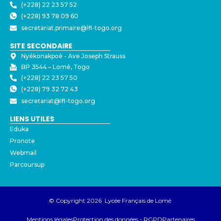
(+228) 22 23 57 52
(+228) 93 78 09 60
secretariat.primaire@lfl-togo.org
SITE SECONDAIRE
Nyékonakpoè - ⁠Ave Joseph Strauss
BP 3544 – Lomé, Togo
(+228) 22 23 57 50
(+228) 79 32 72 43
secretariat@lfl-togo.org
LIENS UTILES
Eduka
Pronote
Webmail
Parcoursup
© Copyright 2026 Lycée Français de Lomé
Mentions légales
Protection des données - RGPD
Partenaires