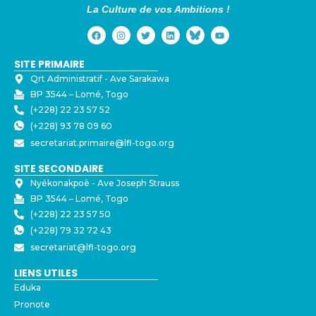
La Culture de vos Ambitions !
SITE PRIMAIRE
Qrt Administratif - ⁠Ave Sarakawa
BP 3544 – Lomé, Togo
(+228) 22 23 57 52
(+228) 93 78 09 60
secretariat.primaire@lfl-togo.org
SITE SECONDAIRE
Nyékonakpoè - ⁠Ave Joseph Strauss
BP 3544 – Lomé, Togo
(+228) 22 23 57 50
(+228) 79 32 72 43
secretariat@lfl-togo.org
LIENS UTILES
Eduka
Pronote