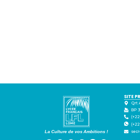
SITE P
Qrt 
BP 3
(+22
(+22
La Culture de vos Ambitions !
secr