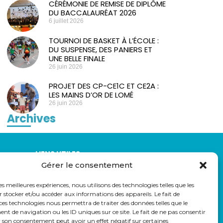
CÉRÉMONIE DE REMISE DE DIPLÔME
DU BACCALAURÉAT 2026
6 juillet 2026
TOURNOI DE BASKET À L’ÉCOLE :
DU SUSPENSE, DES PANIERS ET
UNE BELLE FINALE
26 juin 2026
PROJET DES CP-CE1C ET CE2A :
LES MAINS D’OR DE LOMÉ
26 juin 2026
Archives
LIENS UTILES
Gérer le consentement
auss
Eduka
Pronote
les meilleures expériences, nous utilisons des technologies telles que les
Webmail
 stocker et/ou accéder aux informations des appareils. Le fait de
Parcoursup
ces technologies nous permettra de traiter des données telles que le
 de navigation ou les ID uniques sur ce site. Le fait de ne pas consentir
r son consentement peut avoir un effet négatif sur certaines