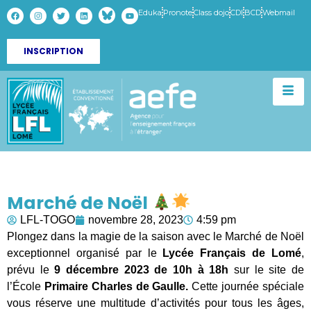
Eduka
Pronote
Class dojo
CDI
BCD
Webmail
INSCRIPTION
Marché de Noël
LFL-TOGO
novembre 28, 2023
4:59 pm
Plongez dans la magie de la saison avec le Marché de Noël
exceptionnel organisé par le
Lycée Français de Lomé
,
prévu le
9 décembre 2023 de 10h à 18h
sur le site de
l’École
Primaire Charles de Gaulle.
Cette journée spéciale
vous réserve une multitude d’activités pour tous les âges,