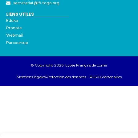
secretariat@lfl-togo.org
LIENS UTILES
Eduka
Pronote
Webmail
Parcoursup
© Copyright 2026 Lycée Français de Lomé
Mentions légales
Protection des données - RGPD
Partenaires