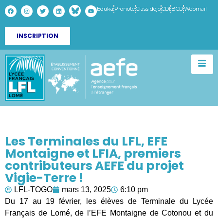
Eduka
Pronote
Class dojo
CDI
BCD
Webmail
INSCRIPTION
Les Terminales du LFL, EFE
Montaigne et LFIA, premiers
contributeurs AEFE du projet
Vigie-Terre !
LFL-TOGO
mars 13, 2025
6:10 pm
Du 17 au 19 février, les élèves de Terminale du Lycée
Français de Lomé, de l’EFE Montaigne de Cotonou et du