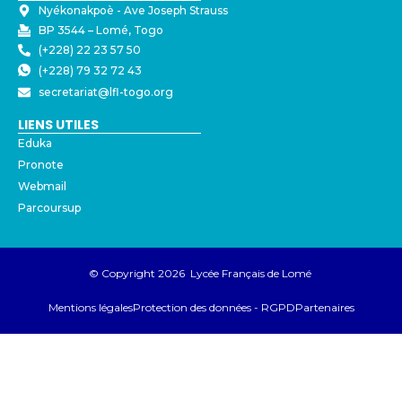
Nyékonakpoè - ⁠Ave Joseph Strauss
BP 3544 – Lomé, Togo
(+228) 22 23 57 50
(+228) 79 32 72 43
secretariat@lfl-togo.org
LIENS UTILES
Eduka
Pronote
Webmail
Parcoursup
© Copyright 2026 Lycée Français de Lomé
Mentions légales
Protection des données - RGPD
Partenaires