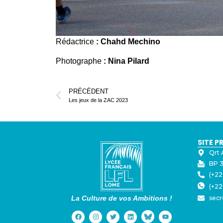
Rédactrice
: Chahd Mechino
Photographe
: Nina Pilard
PRÉCÉDENT
Les jeux de la ZAC 2023
SITE P
Qrt 
BP 3
(+22
(+22
La Culture de vos Ambitions !
secr