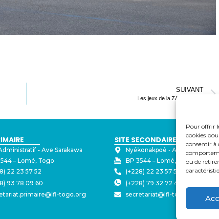
SUIVANT
Les jeux de la ZAC – Jour 3
Pour offrir 
cookies pour
RIMAIRE
SITE SECONDAIRE
consentir à 
Administratif - ⁠Ave Sarakawa
Nyékonakpoè - ⁠Ave Joseph Str
comportement
544 – Lomé, Togo
BP 3544 – Lomé, Togo
ou de retire
caractéristi
8) 22 23 57 52
(+228) 22 23 57 50
8) 93 78 09 60
(+228) 79 32 72 43
etariat.primaire@lfl-togo.org
secretariat@lfl-togo.org
Acc