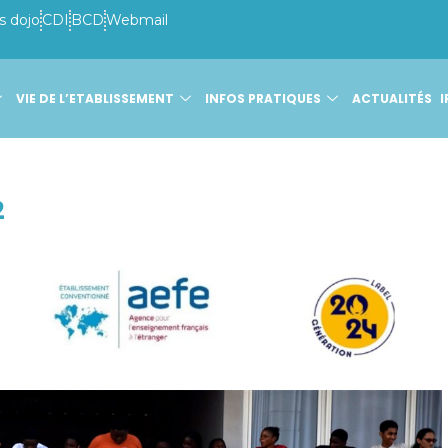
s dojo
CDI
BCD
Webmail
VIE DE L’ETABLISSEMENT
INFOS PRATIQUES
ACTUALITÉS
I
2