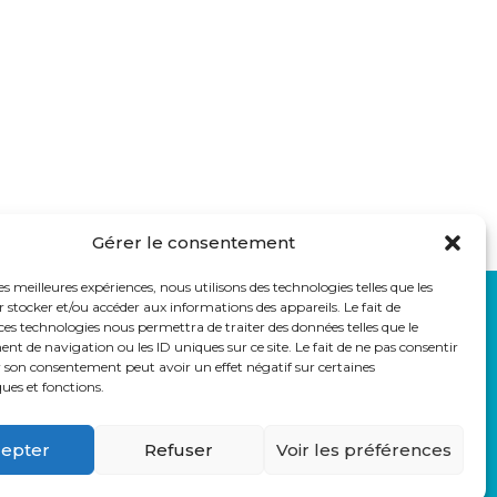
Gérer le consentement
les meilleures expériences, nous utilisons des technologies telles que les
 stocker et/ou accéder aux informations des appareils. Le fait de
LIENS UTILES
ces technologies nous permettra de traiter des données telles que le
auss
Eduka
 de navigation ou les ID uniques sur ce site. Le fait de ne pas consentir
r son consentement peut avoir un effet négatif sur certaines
Pronote
ques et fonctions.
Webmail
Parcoursup
epter
Refuser
Voir les préférences