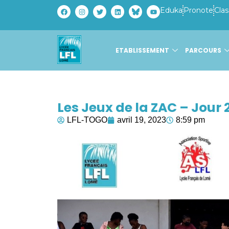
Eduka
Pronote
Clas
ETABLISSEMENT
PARCOURS
Les Jeux de la ZAC – Jour 
LFL-TOGO
avril 19, 2023
8:59 pm