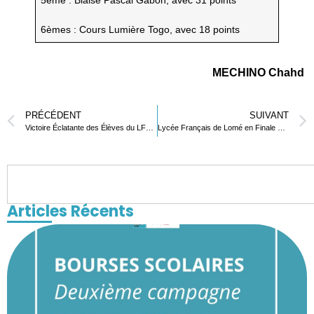
5ème : Blaise Pascal Gabon, avec 31 points
6èmes : Cours Lumière Togo, avec 18 points
MECHINO Chahd
PRÉCÉDENT
SUIVANT
Victoire Éclatante des Élèves du LFL au Concours International de Chinois
Lycée Français de Lomé en Finale du Concours d’Innovation de la Fondation La Main à la Pâte et Dassault Systèmes
Articles Récents