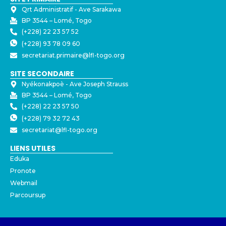
Qrt Administratif - ⁠Ave Sarakawa
BP 3544 – Lomé, Togo
(+228) 22 23 57 52
(+228) 93 78 09 60
secretariat.primaire@lfl-togo.org
SITE SECONDAIRE
Nyékonakpoè - ⁠Ave Joseph Strauss
BP 3544 – Lomé, Togo
(+228) 22 23 57 50
(+228) 79 32 72 43
secretariat@lfl-togo.org
LIENS UTILES
Eduka
Pronote
Webmail
Parcoursup