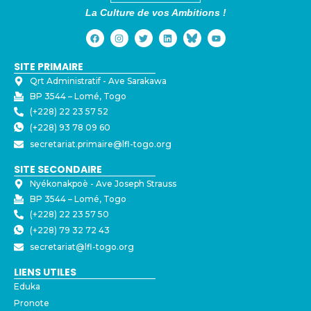
La Culture de vos Ambitions !
SITE PRIMAIRE
Qrt Administratif - ⁠Ave Sarakawa
BP 3544 – Lomé, Togo
(+228) 22 23 57 52
(+228) 93 78 09 60
secretariat.primaire@lfl-togo.org
SITE SECONDAIRE
Nyékonakpoè - ⁠Ave Joseph Strauss
BP 3544 – Lomé, Togo
(+228) 22 23 57 50
(+228) 79 32 72 43
secretariat@lfl-togo.org
LIENS UTILES
Eduka
Pronote