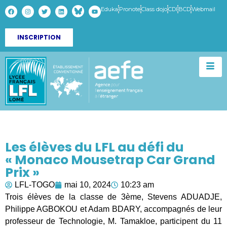
Eduka
Pronote
Class dojo
CDI
BCD
Webmail
INSCRIPTION
Les élèves du LFL au défi du
« Monaco Mousetrap Car Grand
Prix »
LFL-TOGO
mai 10, 2024
10:23 am
Trois élèves de la classe de 3ème, Stevens ADUADJE,
Philippe AGBOKOU et Adam BDARY, accompagnés de leur
professeur de Technologie, M. Tamakloe, participent du 11