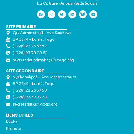
La Culture de vos Ambitions !
SITE PRIMAIRE
Qrt Administratif - ⁠Ave Sarakawa
BP 3544 – Lomé, Togo
(+228) 22 23 57 52
(+228) 93 78 09 60
secretariat.primaire@lfl-togo.org
SITE SECONDAIRE
Nyékonakpoè - ⁠Ave Joseph Strauss
BP 3544 – Lomé, Togo
(+228) 22 23 57 50
(+228) 79 32 72 43
secretariat@lfl-togo.org
LIENS UTILES
Eduka
Pronote