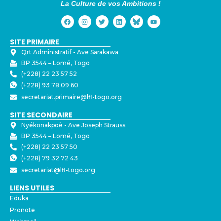
La Culture de vos Ambitions !
SITE PRIMAIRE
Qrt Administratif - ⁠Ave Sarakawa
BP 3544 – Lomé, Togo
(+228) 22 23 57 52
(+228) 93 78 09 60
secretariat.primaire@lfl-togo.org
SITE SECONDAIRE
Nyékonakpoè - ⁠Ave Joseph Strauss
BP 3544 – Lomé, Togo
(+228) 22 23 57 50
(+228) 79 32 72 43
secretariat@lfl-togo.org
LIENS UTILES
Eduka
Pronote