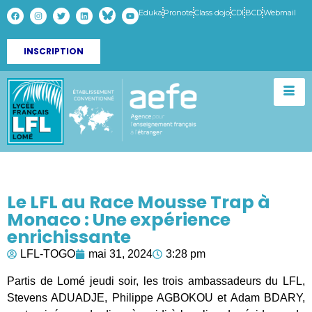
Eduka
Pronote
Class dojo
CDI
BCD
Webmail
INSCRIPTION
Le LFL au Race Mousse Trap à
Monaco : Une expérience
enrichissante
LFL-TOGO
mai 31, 2024
3:28 pm
Partis de Lomé jeudi soir, les trois ambassadeurs du LFL,
Stevens ADUADJE, Philippe AGBOKOU et Adam BDARY,