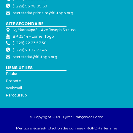
(+228) 93 78 09 60
secretariat.primaire@lfl-togo.org
SITE SECONDAIRE
Nyékonakpoè - ⁠Ave Joseph Strauss
BP 3544 – Lomé, Togo
(+228) 22 23 57 50
(+228) 79 32 72 43
secretariat@lfl-togo.org
LIENS UTILES
Eduka
Pronote
Webmail
Parcoursup
© Copyright 2026 Lycée Français de Lomé
Mentions légales
Protection des données - RGPD
Partenaires