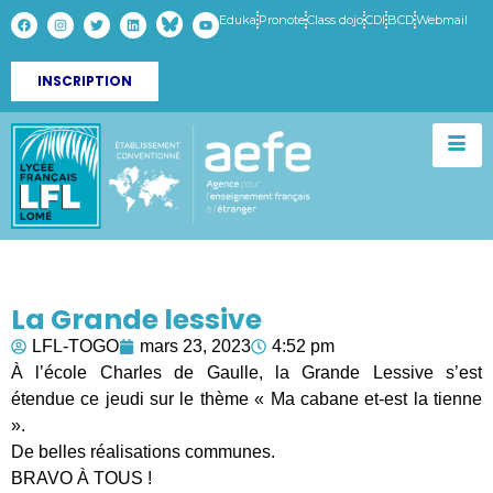
Eduka
Pronote
Class dojo
CDI
BCD
Webmail
INSCRIPTION
La Grande lessive
LFL-TOGO
mars 23, 2023
4:52 pm
À l’école Charles de Gaulle, la Grande Lessive s’est
étendue ce jeudi sur le thème « Ma cabane et-est la tienne
».
De belles réalisations communes.
BRAVO À TOUS !