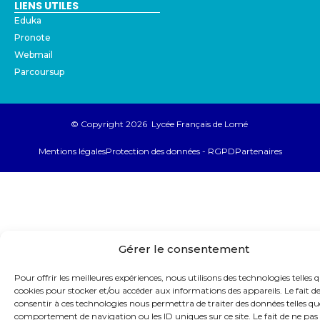
LIENS UTILES
Eduka
Pronote
Webmail
Parcoursup
© Copyright 2026 Lycée Français de Lomé
Mentions légales
Protection des données - RGPD
Partenaires
Gérer le consentement
Pour offrir les meilleures expériences, nous utilisons des technologies telles q
cookies pour stocker et/ou accéder aux informations des appareils. Le fait d
consentir à ces technologies nous permettra de traiter des données telles qu
comportement de navigation ou les ID uniques sur ce site. Le fait de ne pas