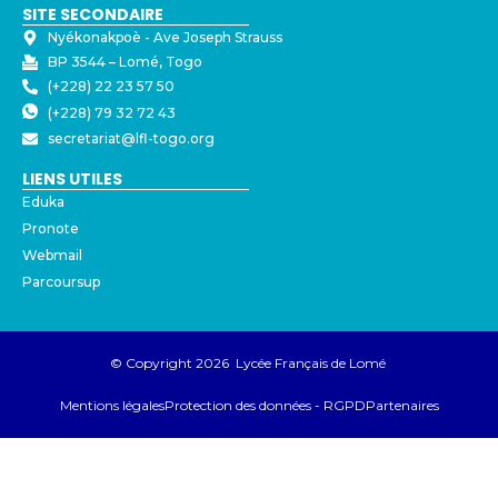
SITE SECONDAIRE
Nyékonakpoè - ⁠Ave Joseph Strauss
BP 3544 – Lomé, Togo
(+228) 22 23 57 50
(+228) 79 32 72 43
secretariat@lfl-togo.org
LIENS UTILES
Eduka
Pronote
Webmail
Parcoursup
© Copyright 2026 Lycée Français de Lomé
Mentions légales
Protection des données - RGPD
Partenaires