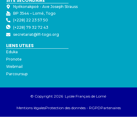
SITE SECONDAIRE
Nyékonakpoè - ⁠Ave Joseph Strauss
BP 3544 – Lomé, Togo
(+228) 22 23 57 50
(+228) 79 32 72 43
secretariat@lfl-togo.org
LIENS UTILES
Eduka
Pronote
Webmail
Parcoursup
© Copyright 2026 Lycée Français de Lomé
Mentions légales
Protection des données - RGPD
Partenaires