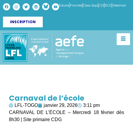
Eduka
Pronote
Class dojo
CDI
BCD
Webmail
INSCRIPTION
Carnaval de l’école
LFL-TOGO
janvier 29, 2026
3:11 pm
CARNAVAL DE L’ÉCOLE – Mercredi 18 février dès
8h30 | Site primaire CDG