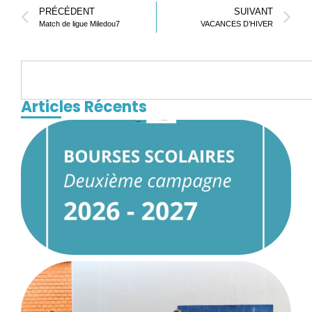
PRÉCÉDENT
SUIVANT
⁠⁠Match de ligue Miledou7
VACANCES D’HIVER
Articles Récents
d
b
s
2
1
R
F
E
D