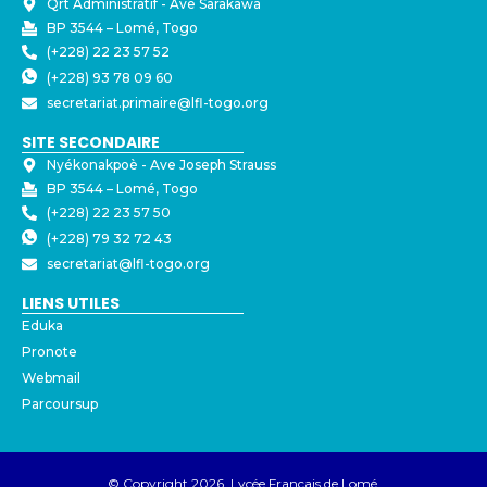
Qrt Administratif - ⁠Ave Sarakawa
BP 3544 – Lomé, Togo
(+228) 22 23 57 52
(+228) 93 78 09 60
secretariat.primaire@lfl-togo.org
SITE SECONDAIRE
Nyékonakpoè - ⁠Ave Joseph Strauss
BP 3544 – Lomé, Togo
(+228) 22 23 57 50
(+228) 79 32 72 43
secretariat@lfl-togo.org
LIENS UTILES
Eduka
Pronote
Webmail
Parcoursup
© Copyright 2026 Lycée Français de Lomé