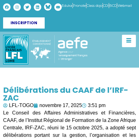
Eduka
Pronote
Class dojo
CDI
BCD
Webmail
INSCRIPTION
Délibérations du CAAF de l’IRF-
ZAC
LFL-TOGO
novembre 17, 2025
3:51 pm
Le Conseil des Affaires Administratives et Financières,
CAAF, de l’Institut Régional de Formation de la Zone Afrique
Centrale, IRF-ZAC, réuni le 15 octobre 2025, a adopté sept
délibérations portant sur la gestion, l’organisation et les