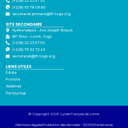
(+228) 22 23 57 52
(+228) 93 78 09 60
secretariat.primaire@lfl-togo.org
SITE SECONDAIRE
Nyékonakpoè - ⁠Ave Joseph Strauss
BP 3544 – Lomé, Togo
(+228) 22 23 57 50
(+228) 79 32 72 43
secretariat@lfl-togo.org
LIENS UTILES
Eduka
Pronote
Webmail
Parcoursup
© Copyright 2026 Lycée Français de Lomé
Mentions légales
Protection des données - RGPD
Partenaires