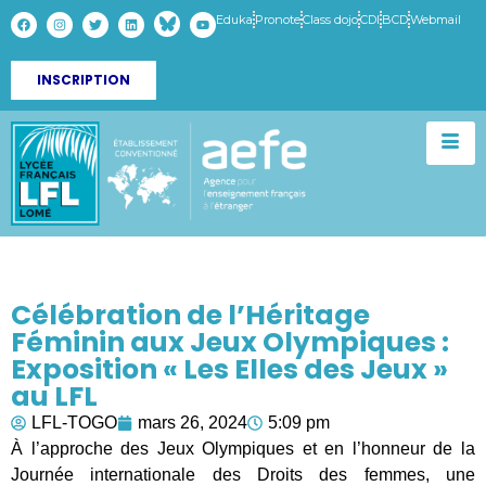
Eduka
Pronote
Class dojo
CDI
BCD
Webmail
INSCRIPTION
Célébration de l’Héritage
Féminin aux Jeux Olympiques :
Exposition « Les Elles des Jeux »
au LFL
LFL-TOGO
mars 26, 2024
5:09 pm
À l’approche des Jeux Olympiques et en l’honneur de la
Journée internationale des Droits des femmes, une