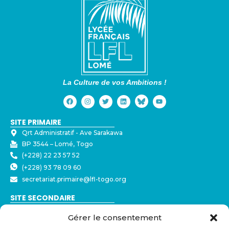
La Culture de vos Ambitions !
SITE PRIMAIRE
Qrt Administratif - ⁠Ave Sarakawa
BP 3544 – Lomé, Togo
(+228) 22 23 57 52
(+228) 93 78 09 60
secretariat.primaire@lfl-togo.org
SITE SECONDAIRE
Nyékonakpoè - ⁠Ave Joseph Strauss
Gérer le consentement
BP 3544 – Lomé, Togo