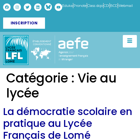
Eduka
Pronote
Class dojo
CDI
BCD
Webmail
INSCRIPTION
Catégorie :
Vie au
lycée
La démocratie scolaire en
pratique au Lycée
Français de Lomé