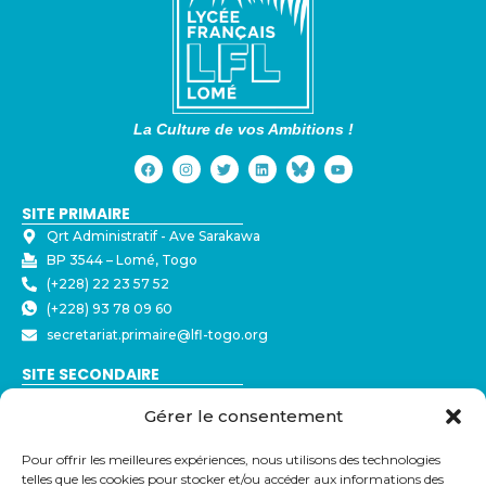
La Culture de vos Ambitions !
SITE PRIMAIRE
Qrt Administratif - ⁠Ave Sarakawa
BP 3544 – Lomé, Togo
(+228) 22 23 57 52
(+228) 93 78 09 60
secretariat.primaire@lfl-togo.org
SITE SECONDAIRE
Nyékonakpoè - ⁠Ave Joseph Strauss
Gérer le consentement
BP 3544 – Lomé, Togo
(+228) 22 23 57 50
Pour offrir les meilleures expériences, nous utilisons des technologies
(+228) 79 32 72 43
telles que les cookies pour stocker et/ou accéder aux informations des