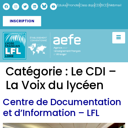
Eduka
Pronote
Class dojo
CDI
BCD
Webmail
INSCRIPTION
Catégorie :
Le CDI –
La Voix du lycéen
Centre de Documentation
et d’Information – LFL