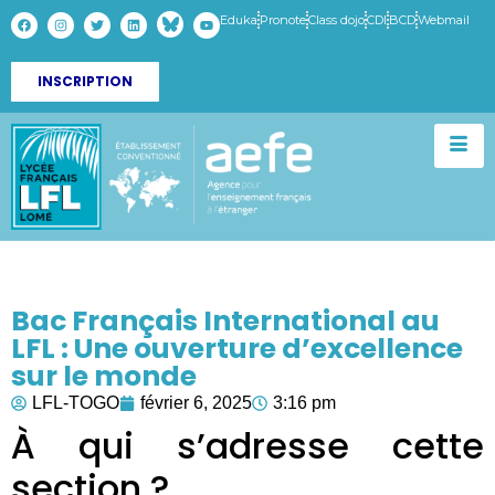
Eduka
Pronote
Class dojo
CDI
BCD
Webmail
INSCRIPTION
Bac Français International au
LFL : Une ouverture d’excellence
sur le monde
LFL-TOGO
février 6, 2025
3:16 pm
À qui s’adresse cette
section ?