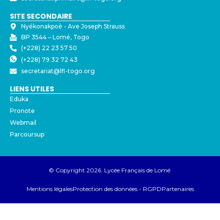
SITE SECONDAIRE
Nyékonakpoè - ⁠Ave Joseph Strauss
BP 3544 – Lomé, Togo
(+228) 22 23 57 50
(+228) 79 32 72 43
secretariat@lfl-togo.org
LIENS UTILES
Eduka
Pronote
Webmail
Parcoursup
© Copyright 2026 Lycée Français de Lomé
Mentions légales
Protection des données - RGPD
Partenaires