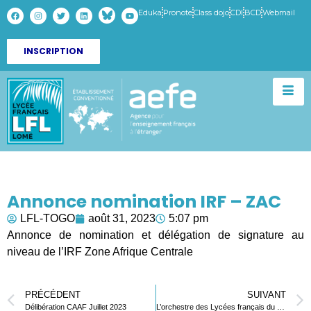
Eduka
Pronote
Class dojo
CDI
BCD
Webmail
INSCRIPTION
Annonce nomination IRF – ZAC
LFL-TOGO
août 31, 2023
5:07 pm
Annonce de nomination et délégation de signature au
niveau de l’IRF Zone Afrique Centrale
PRÉCÉDENT
SUIVANT
Délibération CAAF Juillet 2023
L’orchestre des Lycées français du monde : Appel à candidature