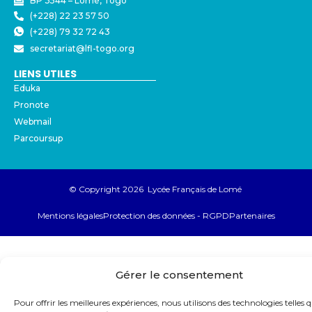
BP 3544 – Lomé, Togo
(+228) 22 23 57 50
(+228) 79 32 72 43
secretariat@lfl-togo.org
LIENS UTILES
Eduka
Pronote
Webmail
Parcoursup
© Copyright 2026 Lycée Français de Lomé
Mentions légales
Protection des données - RGPD
Partenaires
Gérer le consentement
Pour offrir les meilleures expériences, nous utilisons des technologies telles q