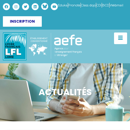
Eduka
Pronote
Class dojo
CDI
BCD
Webmail
INSCRIPTION
ACTUALITÉS