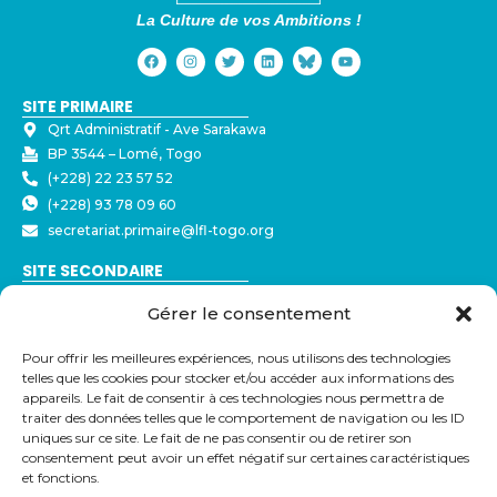
La Culture de vos Ambitions !
SITE PRIMAIRE
Qrt Administratif - ⁠Ave Sarakawa
BP 3544 – Lomé, Togo
(+228) 22 23 57 52
(+228) 93 78 09 60
secretariat.primaire@lfl-togo.org
SITE SECONDAIRE
Nyékonakpoè - ⁠Ave Joseph Strauss
Gérer le consentement
BP 3544 – Lomé, Togo
(+228) 22 23 57 50
Pour offrir les meilleures expériences, nous utilisons des technologies
(+228) 79 32 72 43
telles que les cookies pour stocker et/ou accéder aux informations des
secretariat@lfl-togo.org
appareils. Le fait de consentir à ces technologies nous permettra de
traiter des données telles que le comportement de navigation ou les ID
LIENS UTILES
uniques sur ce site. Le fait de ne pas consentir ou de retirer son
consentement peut avoir un effet négatif sur certaines caractéristiques
Eduka
et fonctions.
Pronote