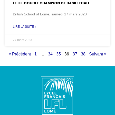
LE LFL DOUBLE CHAMPION DE BASKETBALL
British School of Lomé, samedi 17 mars 2023
LIRE LA SUITE »
27 mars 2023
« Précédent
1
…
34
35
36
37
38
Suivant »