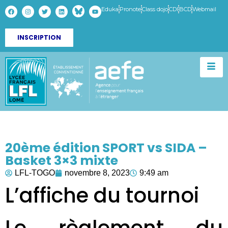
Eduka
Pronote
Class dojo
CDI
BCD
Webmail
INSCRIPTION
20ème édition SPORT vs SIDA –
Basket 3×3 mixte
LFL-TOGO
novembre 8, 2023
9:49 am
L’affiche du tournoi