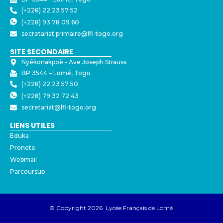
(+228) 22 23 57 52
(+228) 93 78 09 60
secretariat.primaire@lfl-togo.org
SITE SECONDAIRE
Nyékonakpoè - ⁠Ave Joseph Strauss
BP 3544 – Lomé, Togo
(+228) 22 23 57 50
(+228) 79 32 72 43
secretariat@lfl-togo.org
LIENS UTILES
Eduka
Pronote
Webmail
Parcoursup
© Copyright 2026 Lycée Français de Lomé