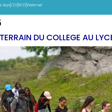
s dojo
CDI
BCD
Webmail
6
VIE DE L’ETABLISSEMENT
INFOS PRATIQUES
ACTUAL
 TERRAIN DU COLLEGE AU LYC