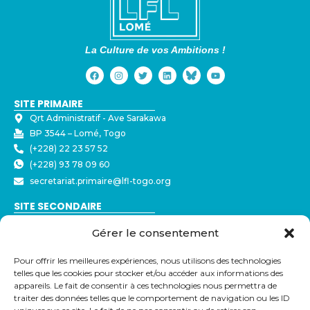
La Culture de vos Ambitions !
SITE PRIMAIRE
Qrt Administratif - ⁠Ave Sarakawa
BP 3544 – Lomé, Togo
(+228) 22 23 57 52
(+228) 93 78 09 60
secretariat.primaire@lfl-togo.org
SITE SECONDAIRE
Nyékonakpoè - ⁠Ave Joseph Strauss
Gérer le consentement
BP 3544 – Lomé, Togo
(+228) 22 23 57 50
Pour offrir les meilleures expériences, nous utilisons des technologies
(+228) 79 32 72 43
telles que les cookies pour stocker et/ou accéder aux informations des
secretariat@lfl-togo.org
appareils. Le fait de consentir à ces technologies nous permettra de
traiter des données telles que le comportement de navigation ou les ID
LIENS UTILES