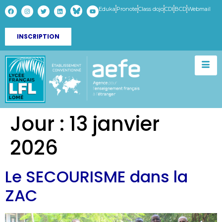
Eduka
Pronote
Class dojo
CDI
BCD
Webmail
INSCRIPTION
Jour :
13 janvier
2026
Le SECOURISME dans la
ZAC