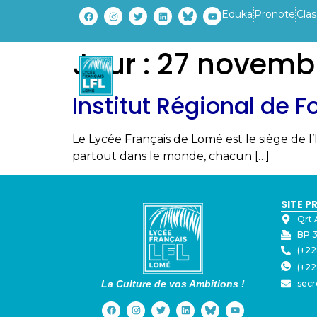
Eduka
Pronote
Clas
Jour :
27 novemb
ETABLISSEMENT
PARCOURS
Institut Régional de 
Le Lycée Français de Lomé est le siège de l
partout dans le monde, chacun […]
SITE P
Qrt 
BP 3
(+22
(+22
La Culture de vos Ambitions !
secr