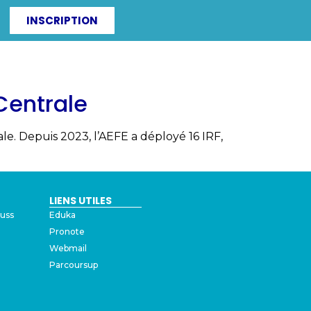
INSCRIPTION
ITÉS
IRF-ZAC
Centrale
le. Depuis 2023, l’AEFE a déployé 16 IRF,
LIENS UTILES
auss
Eduka
Pronote
Webmail
Parcoursup