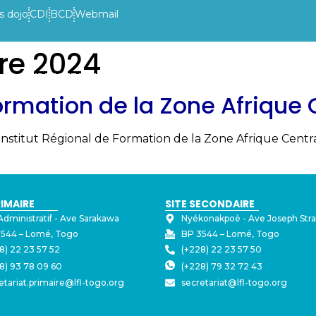
s dojo
CDI
BCD
Webmail
re 2024
VIE DE L’ETABLISSEMENT
INFOS PRATIQUES
ACTUAL
Formation de la Zone Afrique 
’Institut Régional de Formation de la Zone Afrique Centra
RIMAIRE
SITE SECONDAIRE
Administratif - ⁠Ave Sarakawa
Nyékonakpoè - ⁠Ave Joseph Str
544 – Lomé, Togo
BP 3544 – Lomé, Togo
8) 22 23 57 52
(+228) 22 23 57 50
8) 93 78 09 60
(+228) 79 32 72 43
etariat.primaire@lfl-togo.org
secretariat@lfl-togo.org