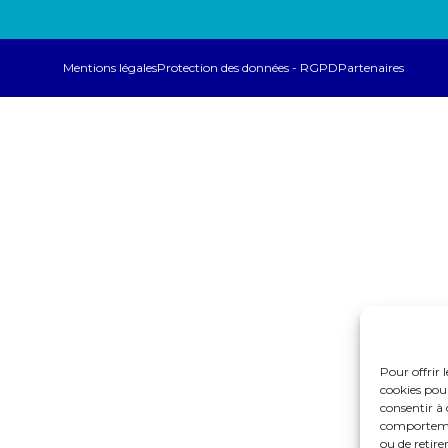
Mentions légales
Protection des données - RGPD
Partenaires
Pour offrir 
cookies pour
consentir à 
comportement
ou de retire