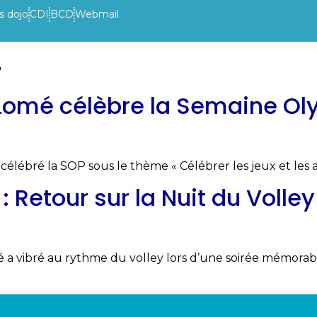
s dojo
CDI
BCD
Webmail
4
VIE DE L’ETABLISSEMENT
INFOS PRATIQUES
ACTUAL
 Lomé célèbre la Semaine Ol
 célébré la SOP sous le thème « Célébrer les jeux et les
: Retour sur la Nuit du Volle
é a vibré au rythme du volley lors d’une soirée mémorab