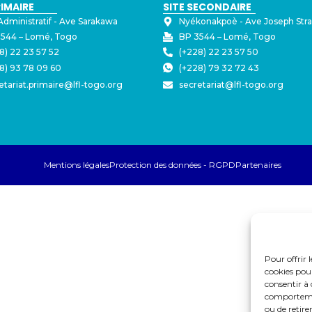
RIMAIRE
SITE SECONDAIRE
Administratif - ⁠Ave Sarakawa
Nyékonakpoè - ⁠Ave Joseph Str
544 – Lomé, Togo
BP 3544 – Lomé, Togo
8) 22 23 57 52
(+228) 22 23 57 50
8) 93 78 09 60
(+228) 79 32 72 43
etariat.primaire@lfl-togo.org
secretariat@lfl-togo.org
Mentions légales
Protection des données - RGPD
Partenaires
Pour offrir 
cookies pour
consentir à 
comportement
ou de retire