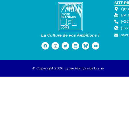
SITE P
Qrt 
BP 3
(+22
(+22
La Culture de vos Ambitions !
secr
© Copyright 2026 Lycée Français de Lomé