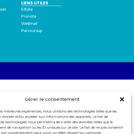
LIENS UTILES
auss
Eduka
Pronote
Webmail
Parcoursup
Gérer le consentement
les meilleures expériences, nous utilisons des technologies telles que les
 stocker et/ou accéder aux informations des appareils. Le fait de
ces technologies nous permettra de traiter des données telles que le
 de navigation ou les ID uniques sur ce site. Le fait de ne pas consentir
r son consentement peut avoir un effet négatif sur certaines