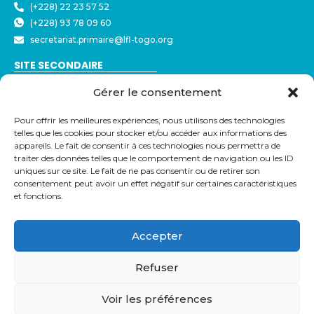
(+228) 22 23 57 52
(+228) 93 78 09 60
secretariat.primaire@lfl-togo.org
SITE SECONDAIRE
Nyékonakpoè - ⁠Ave Joseph Strauss
Gérer le consentement
BP 3544 – Lomé, Togo
(+228) 22 23 57 50
Pour offrir les meilleures expériences, nous utilisons des technologies
(+228) 79 32 72 43
telles que les cookies pour stocker et/ou accéder aux informations des
secretariat@lfl-togo.org
appareils. Le fait de consentir à ces technologies nous permettra de
traiter des données telles que le comportement de navigation ou les ID
LIENS UTILES
uniques sur ce site. Le fait de ne pas consentir ou de retirer son
Eduka
consentement peut avoir un effet négatif sur certaines caractéristiques
et fonctions.
Pronote
Webmail
Parcoursup
Accepter
Refuser
© Copyright 2026 Lycée Français de Lomé
Voir les préférences
Mentions légales
Protection des données - RGPD
Partenaires